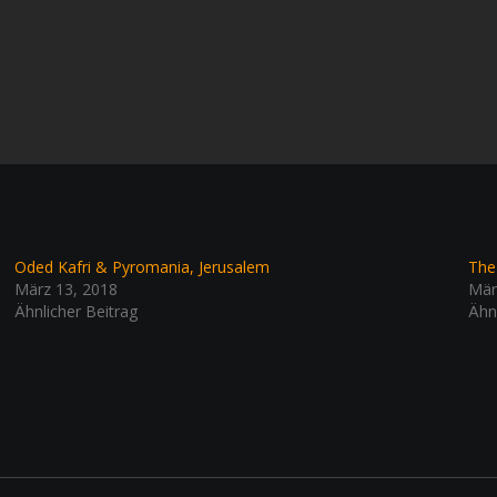
Oded Kafri & Pyromania, Jerusalem
The
März 13, 2018
Mär
Ähnlicher Beitrag
Ähn